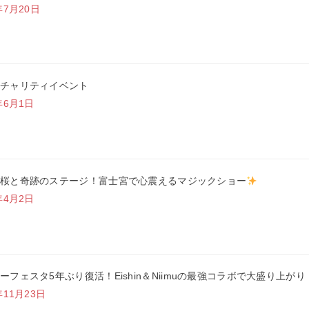
年7月20日
チャリティイベント
年6月1日
桜と奇跡のステージ！富士宮で心震えるマジックショー
年4月2日
ーフェスタ5年ぶり復活！Eishin＆Niimuの最強コラボで大盛り上がり
年11月23日