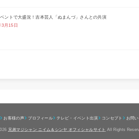
ベントで大盛況！吉本芸人「ぬまんづ」さんとの共演
年3月15日
お客様の声
プロフィール
テレビ・イベント出演
コンセプト
お問い
2026
兄弟マジシャン ニイム＆シンヤ オフィシャルサイト
All Rights Reser