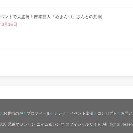
ベントで大盛況！吉本芸人「ぬまんづ」さんとの共演
年3月15日
お客様の声
プロフィール
テレビ・イベント出演
コンセプト
お問い
2026
兄弟マジシャン ニイム＆シンヤ オフィシャルサイト
All Rights Reser