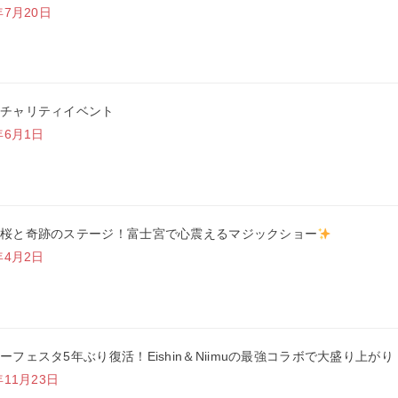
年7月20日
チャリティイベント
年6月1日
桜と奇跡のステージ！富士宮で心震えるマジックショー
年4月2日
ーフェスタ5年ぶり復活！Eishin＆Niimuの最強コラボで大盛り上がり
年11月23日