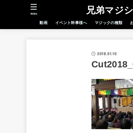
兄弟マジシ
MENU
動画
イベント幹事様へ
マジックの種類
2018.01.10
Cut2018_