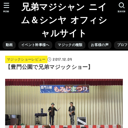
兄弟マジシャン ニイ
MENU
SEARCH
ム＆シンヤ オフィシ
ャルサイト
動画
イベント幹事様へ
マジックの種類
お客様の声
プロフ
2017.12.09
マジックショーレビュー
【豊門公園で兄弟マジックショー】