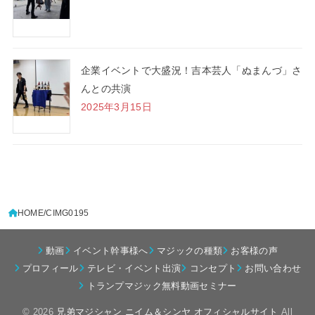
企業イベントで大盛況！吉本芸人「ぬまんづ」さ
んとの共演
2025年3月15日
HOME
CIMG0195
動画
イベント幹事様へ
マジックの種類
お客様の声
プロフィール
テレビ・イベント出演
コンセプト
お問い合わせ
トランプマジック無料動画セミナー
© 2026
兄弟マジシャン ニイム＆シンヤ オフィシャルサイト
All