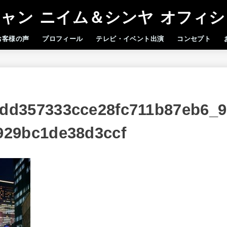
ャン ニイム＆シンヤ オフィ
お客様の声
プロフィール
テレビ・イベント出演
コンセプト
dd357333cce28fc711b87eb6_9
929bc1de38d3ccf