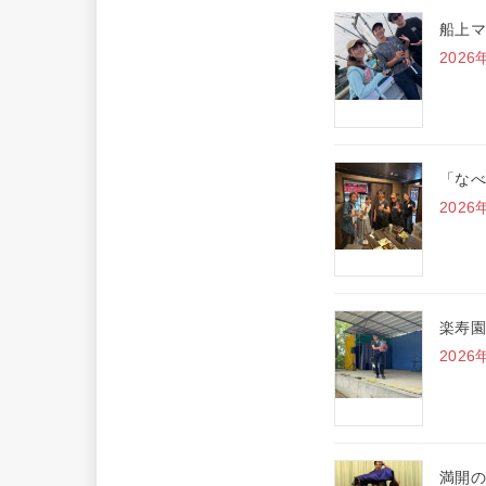
船上マ
2026
「なべ
2026
楽寿園
2026
満開の