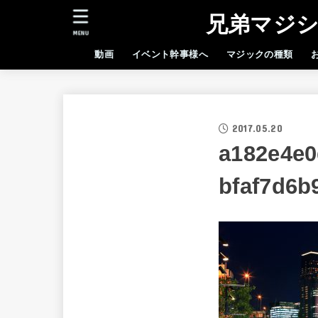
兄弟マジシ
MENU
動画
イベント幹事様へ
マジックの種類
2017.05.20
a182e4e0
bfaf7d6b