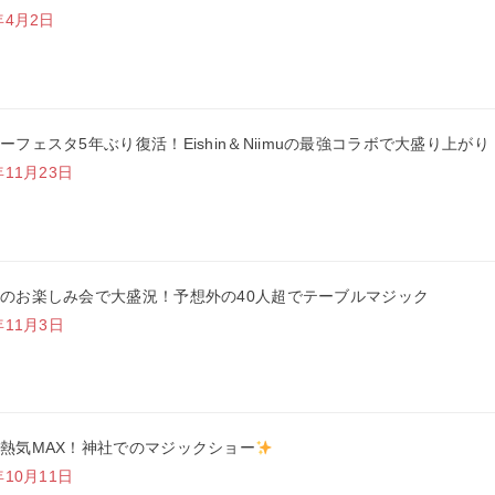
年4月2日
ーフェスタ5年ぶり復活！Eishin＆Niimuの最強コラボで大盛り上がり
年11月23日
のお楽しみ会で大盛況！予想外の40人超でテーブルマジック
年11月3日
熱気MAX！神社でのマジックショー
年10月11日