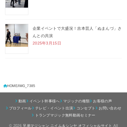
企業イベントで大盛況！吉本芸人「ぬまんづ」さ
んとの共演
2025年3月15日
HOME
IMG_7385
動画
イベント幹事様へ
マジックの種類
お客様の声
プロフィール
テレビ・イベント出演
コンセプト
お問い合わせ
トランプマジック無料動画セミナー
© 2026
兄弟マジシャン ニイム＆シンヤ オフィシャルサイト
All