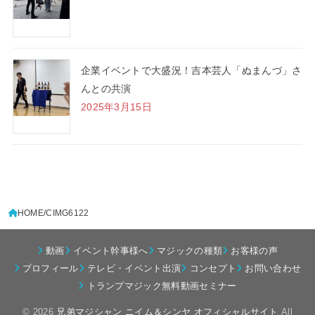
企業イベントで大盛況！吉本芸人「ぬまんづ」さ
んとの共演
2025年3月15日
HOME
CIMG6122
動画
イベント幹事様へ
マジックの種類
お客様の声
プロフィール
テレビ・イベント出演
コンセプト
お問い合わせ
トランプマジック無料動画セミナー
© 2026
兄弟マジシャン ニイム＆シンヤ オフィシャルサイト
All